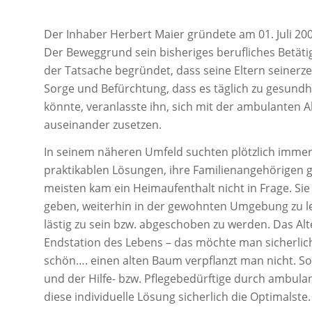
Der Inhaber Herbert Maier gründete am 01. Juli 20
Der Beweggrund sein bisheriges berufliches Betätigu
der Tatsache begründet, dass seine Eltern seinerzei
Sorge und Befürchtung, dass es täglich zu gesun
könnte, veranlasste ihn, sich mit der ambulanten A
auseinander zusetzen.
In seinem näheren Umfeld suchten plötzlich imm
praktikablen Lösungen, ihre Familienangehörigen gu
meisten kam ein Heimaufenthalt nicht in Frage. Sie
geben, weiterhin in der gewohnten Umgebung zu le
lästig zu sein bzw. abgeschoben zu werden. Das Alt
Endstation des Lebens – das möchte man sicherlic
schön…. einen alten Baum verpflanzt man nicht. S
und der Hilfe- bzw. Pflegebedürftige durch ambula
diese individuelle Lösung sicherlich die Optimalste.