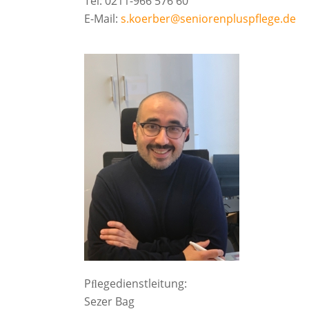
Tel: 0211-966 576 60
E-Mail:
s.koerber@seniorenpluspflege.de
Pﬂegedienstleitung:
Sezer Bag